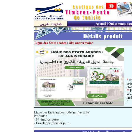
عربي
Accueil
|
Qui sommes-nou
|
English
Ligue des Etats arabes : 80e anniversaire
*
Po
art
chif
*
*
Po
sél
l'i
!
Ligue des Etats arabes : 80e anniversaire
Produits :
- 04 timbres-poste,
- Enveloppe premier jour.